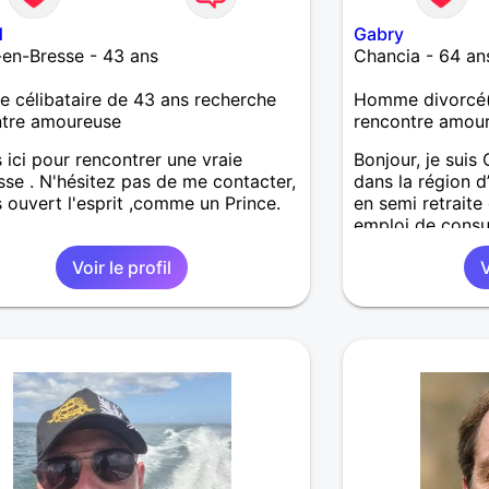
d
Gabry
en-Bresse - 43 ans
Chancia - 64 an
célibataire de 43 ans recherche
Homme divorcé(
ntre amoureuse
rencontre amou
s ici pour rencontrer une vraie
Bonjour, je suis 
sse . N'hésitez pas de me contacter,
dans la région d
s ouvert l'esprit ,comme un Prince.
en semi retrait
emploi de consul
serais ravi de r
Voir le profil
V
bienveillante af
moments simples
pas aboutir à un
évidemment série
beaucoup à don
respect et de joi
dame pourrait a
que moi , renco