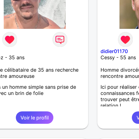
didier01170
z - 35 ans
Cessy - 55 ans
célibataire de 35 ans recherche
Homme divorcé(
ntre amoureuse
rencontre amou
s un homme simple sans prise de
Ici pour réaliser
vec un brin de folie
connaissances f
trouver peut êtr
relation !
Voir le profil
V