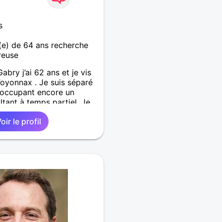
s
e) de 64 ans recherche
reuse
Gabry j’ai 62 ans et je vis
’oyonnax . Je suis séparé
e occupant encore un
tant à temps partiel. Je
encontrer une dame
oir le profil
in de partager les
 de la vie et pourquoi
e relation amoureuse et
use à long terme. J’ai
ner avec beaucoup de
e de vivre . Alors si une
voir les mêmes attentes
ntrons nous