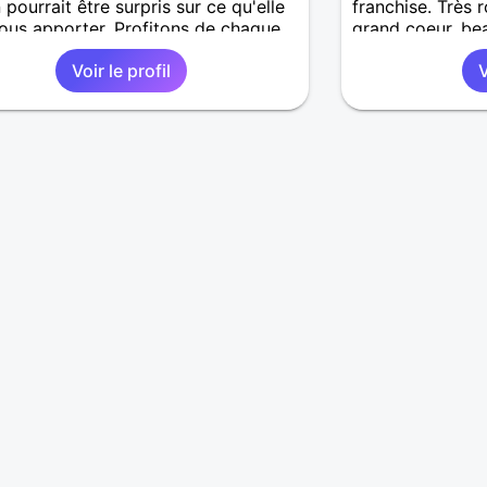
 pourrait être surpris sur ce qu'elle
franchise. Très 
ous apporter. Profitons de chaque
grand coeur, be
t pour être heureux.
douceur à donne
Voir le profil
V