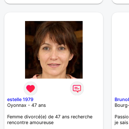
pas trop loin de moi, si rencontre y devait
avoir Les relations à distance, c'est pas
mon truc
estelle 1979
Bruno
Oyonnax - 47 ans
Bourg-
Femme divorcé(e) de 47 ans recherche
Passio
rencontre amoureuse
je sais