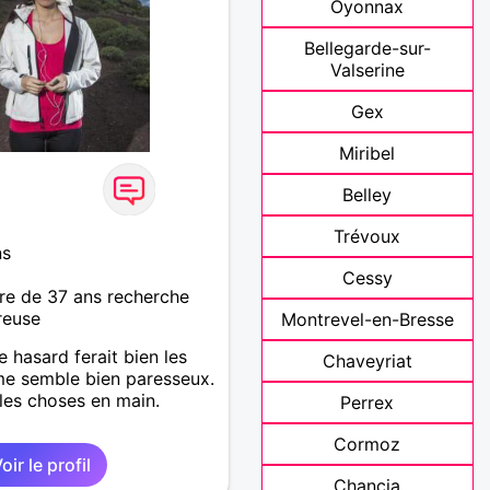
Oyonnax
Bellegarde-sur-
Valserine
Gex
Miribel
Belley
Trévoux
ns
Cessy
re de 37 ans recherche
reuse
Montrevel-en-Bresse
e hasard ferait bien les
Chaveyriat
 me semble bien paresseux.
les choses en main.
Perrex
Cormoz
oir le profil
Chancia