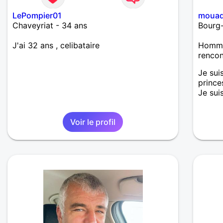
LePompier01
moua
Chaveyriat - 34 ans
Bourg-
J'ai 32 ans , celibataire
Homme 
renco
Je sui
prince
Je sui
Voir le profil