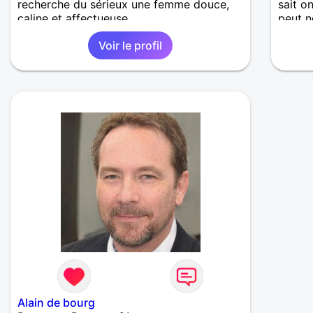
recherche du sérieux une femme douce,
sait on
caline et affectueuse.
peut n
instan
Voir le profil
Alain de bourg