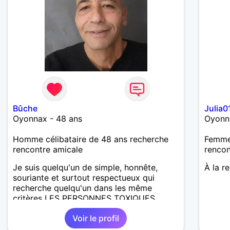
Bûche
Julia0
Oyonnax - 48 ans
Oyonn
Homme célibataire de 48 ans recherche
Femme 
rencontre amicale
rencon
Je suis quelqu'un de simple, honnête,
À la r
souriante et surtout respectueux qui
recherche quelqu'un dans les même
critères LES PERSONNES TOXIQUES
éloignez-vous svp j'ai eu ma dose
Voir le profil
N'hésitez pas à venir me découvrir
comme je suis J'aimerais une personne