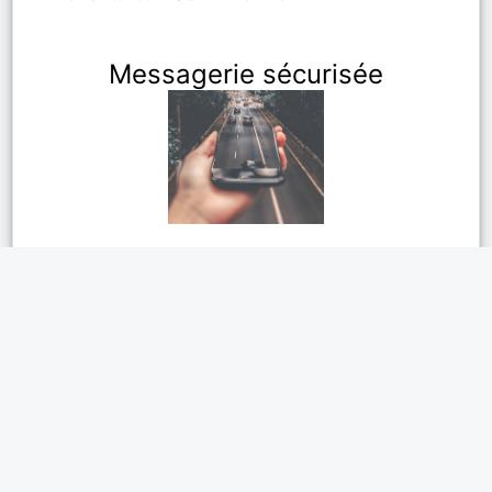
Messagerie sécurisée
Relation sérieuse dans l'Ain
s'adresse aux personnes qui souhaitent
un
service de rencontres de qualité
.
Recherchez et découvrez celui ou celle
qui sera
votre futur ami(e) ou un
partenaire pour la vie!
.
Utilisez la
messagerie instantanée
et
chatter immédiatement
en direct avec les