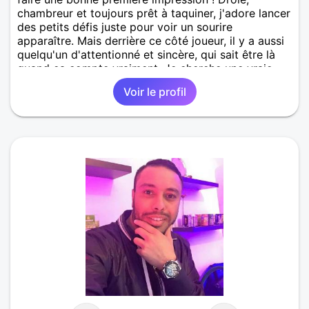
chambreur et toujours prêt à taquiner, j'adore lancer
des petits défis juste pour voir un sourire
apparaître. Mais derrière ce côté joueur, il y a aussi
quelqu'un d'attentionné et sincère, qui sait être là
quand ça compte vraiment. Je cherche une vraie
connexion, quelqu'un avec qui partager des rires,
Voir le profil
des discussions sans fin et pourquoi pas écrire une
belle histoire. Rien n'arrive par hasard, il faut juste
être au bon endroit au bon moment. Et si ce
moment, c'était maintenant ? Viens me parler, on
sait jamais