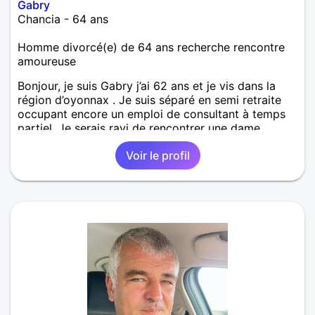
Gabry
Chancia - 64 ans
Homme divorcé(e) de 64 ans recherche rencontre
amoureuse
Bonjour, je suis Gabry j’ai 62 ans et je vis dans la
région d’oyonnax . Je suis séparé en semi retraite
occupant encore un emploi de consultant à temps
partiel. Je serais ravi de rencontrer une dame
bienveillante afin de partager les moments simples
Voir le profil
de la vie et pourquoi pas aboutir à une relation
amoureuse et évidemment sérieuse à long terme.
J’ai beaucoup à donner avec beaucoup de respect
et de joie de vivre . Alors si une dame pourrait avoir
les mêmes attentes que moi , rencontrons nous