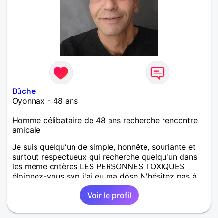
Bûche
Oyonnax - 48 ans
Homme célibataire de 48 ans recherche rencontre
amicale
Je suis quelqu'un de simple, honnête, souriante et
surtout respectueux qui recherche quelqu'un dans
les même critères LES PERSONNES TOXIQUES
éloignez-vous svp j'ai eu ma dose N'hésitez pas à
venir me découvrir comme je suis J'aimerais une
Voir le profil
personne pas trop loin de moi, si rencontre y devait
avoir Les relations à distance, c'est pas mon truc