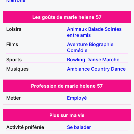
Les goûts de marie helene 57
Loisirs
Animaux
Balade
Soirées
entre amis
Films
Aventure
Biographie
Comédie
Sports
Bowling
Danse
Marche
Musiques
Ambiance
Country
Dance
Profession de marie helene 57
Métier
Employé
Plus sur ma vie
Activité préférée
Se balader