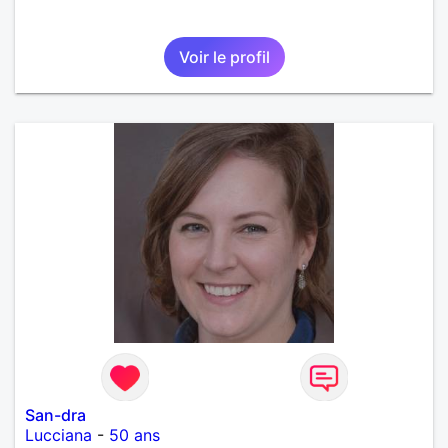
Voir le profil
San-dra
Lucciana
-
50 ans