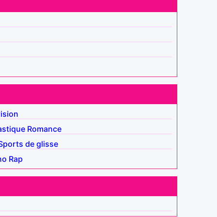
ision
astique
Romance
Sports de glisse
no
Rap