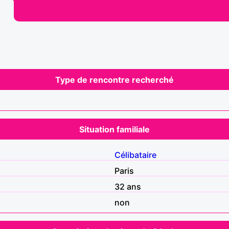
Type de rencontre recherché
Situation familiale
Célibataire
Paris
32 ans
non