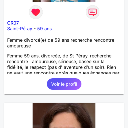
CR07
Saint-Péray
-
59 ans
Femme divorcé(e) de 59 ans recherche rencontre
amoureuse
Femme 59 ans, divorcée, de St Péray, recherche
rencontre : amoureuse, sérieuse, basée sur la
fidélité, le respect (pas d' aventure d'un soir). Rien
ne vaut une rencontre après quelques échanges par
messages pour savoir si il y a un feeling entre les
Voir le profil
deux et le désir de se revoir. Au plaisir de se
découvrir...