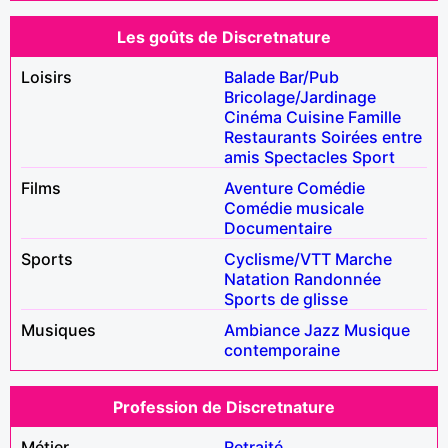
Les goûts de Discretnature
Loisirs
Balade
Bar/Pub
Bricolage/Jardinage
Cinéma
Cuisine
Famille
Restaurants
Soirées entre
amis
Spectacles
Sport
Films
Aventure
Comédie
Comédie musicale
Documentaire
Sports
Cyclisme/VTT
Marche
Natation
Randonnée
Sports de glisse
Musiques
Ambiance
Jazz
Musique
contemporaine
Profession de Discretnature
Métier
Retraité