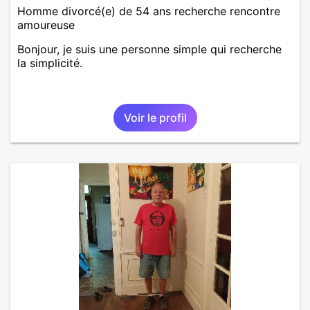
Homme divorcé(e) de 54 ans recherche rencontre
amoureuse
Bonjour, je suis une personne simple qui recherche
la simplicité.
Voir le profil