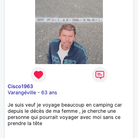
Cisco1963
Varangéville
-
63 ans
Je suis veuf je voyage beaucoup en camping car
depuis le décès de ma femme , je cherche une
personne qui pourrait voyager avec moi sans ce
prendre la tête