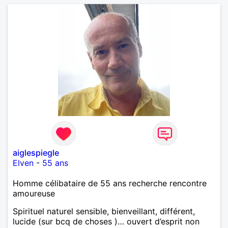
aiglespiegle
Elven
-
55 ans
Homme célibataire de 55 ans recherche rencontre
amoureuse
Spirituel naturel sensible, bienveillant, différent,
lucide (sur bcq de choses )… ouvert d’esprit non