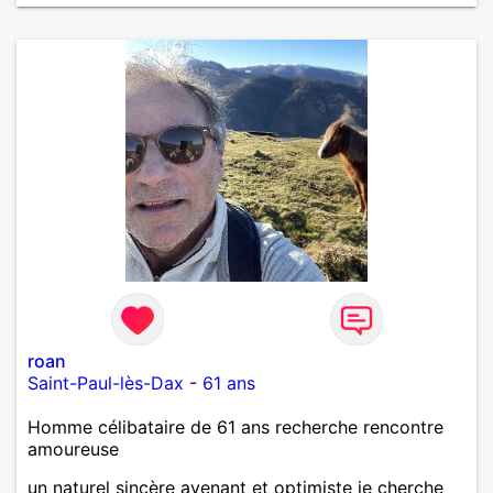
roan
Saint-Paul-lès-Dax
-
61 ans
Homme célibataire de 61 ans recherche rencontre
amoureuse
un naturel sincère avenant et optimiste je cherche