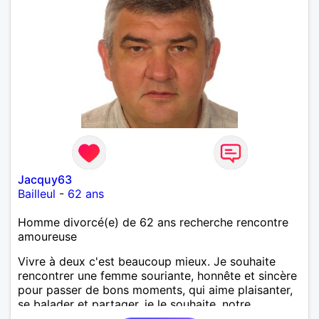
Jacquy63
Bailleul
-
62 ans
Homme divorcé(e) de 62 ans recherche rencontre
amoureuse
Vivre à deux c'est beaucoup mieux. Je souhaite
rencontrer une femme souriante, honnête et sincère
pour passer de bons moments, qui aime plaisanter,
se balader et partager, je le souhaite, notre
complicité. J'aime beaucoup les chantiers de