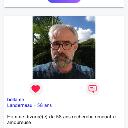
bellame
Landerneau
-
58 ans
Homme divorcé(e) de 58 ans recherche rencontre
amoureuse