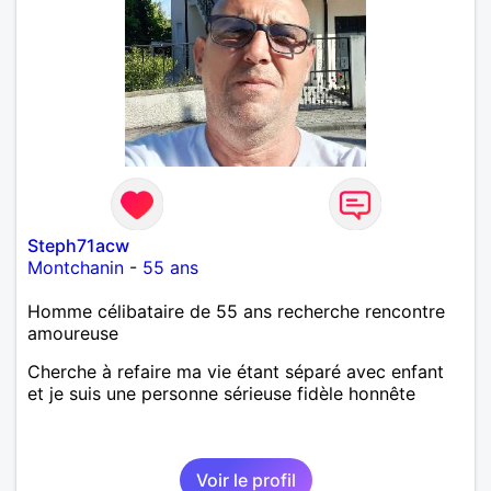
Steph71acw
Montchanin
-
55 ans
Homme célibataire de 55 ans recherche rencontre
amoureuse
Cherche à refaire ma vie étant séparé avec enfant
et je suis une personne sérieuse fidèle honnête
Voir le profil