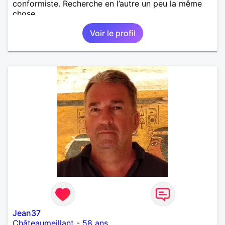
conformiste. Recherche en l’autre un peu la même
chose…
Voir le profil
Jean37
Châteaumeillant
-
58 ans