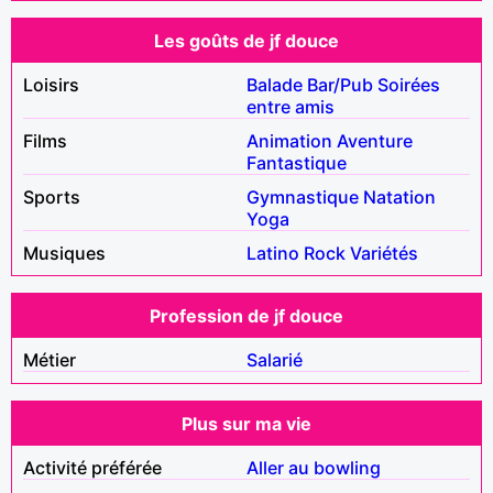
Les goûts de jf douce
Loisirs
Balade
Bar/Pub
Soirées
entre amis
Films
Animation
Aventure
Fantastique
Sports
Gymnastique
Natation
Yoga
Musiques
Latino
Rock
Variétés
Profession de jf douce
Métier
Salarié
Plus sur ma vie
Activité préférée
Aller au bowling