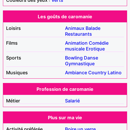
Les goûts de caromanie
Loisirs
Animaux
Balade
Restaurants
Films
Animation
Comédie
musicale
Erotique
Sports
Bowling
Danse
Gymnastique
Musiques
Ambiance
Country
Latino
Profession de caromanie
Métier
Salarié
Plus sur ma vie
Activité préférée
Boire un verre