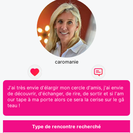
caromanie
J'ai très envie d'élargir mon cercle d'amis, j'ai envie
de découvrir, d'échanger, de rire, de sortir et si l'am
our tape à ma porte alors ce sera la cerise sur le gâ
teau !
Type de rencontre recherché