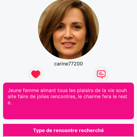
carine77200
Jeune femme aimant tous les plaisirs de la vie souh
aite faire de jolies rencontres, le charme fera le rest
e.
Type de rencontre recherché