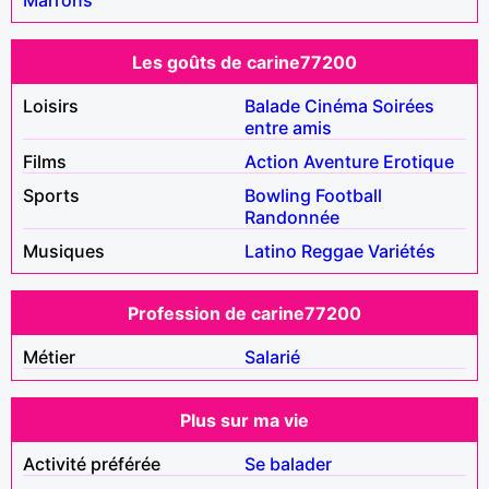
Les goûts de carine77200
Loisirs
Balade
Cinéma
Soirées
entre amis
Films
Action
Aventure
Erotique
Sports
Bowling
Football
Randonnée
Musiques
Latino
Reggae
Variétés
Profession de carine77200
Métier
Salarié
Plus sur ma vie
Activité préférée
Se balader