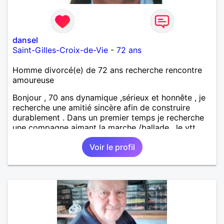
dansel
Saint-Gilles-Croix-de-Vie
-
72 ans
Homme divorcé(e) de 72 ans recherche rencontre
amoureuse
Bonjour , 70 ans dynamique ,sérieux et honnête , je
recherche une amitié sincère afin de construire
durablement . Dans un premier temps je recherche
une compagne aimant la marche /ballade , le vtt ....
le long de l'océan ....J'aime les animaux ,chevaux en
Voir le profil
particulier . Un premier contact n'engage à rien bien
sur