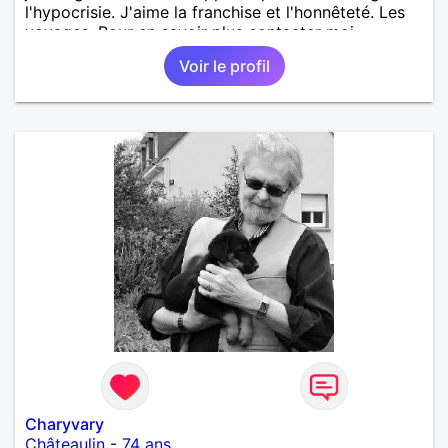
l'hypocrisie. J'aime la franchise et l'honnêteté. Les
voyages. Pour en savoir plus contacter moi.
Voir le profil
Charyvary
Châteaulin
-
74 ans