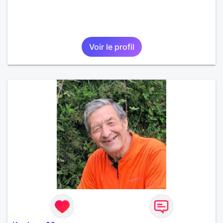
Voir le profil