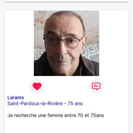
Larams
Saint-Pardoux-la-Rivière
-
75 ans
Je recherche une femme entre 70 et 75ans