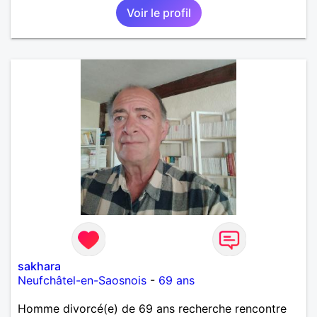
Voir le profil
sakhara
Neufchâtel-en-Saosnois
-
69 ans
Homme divorcé(e) de 69 ans recherche rencontre