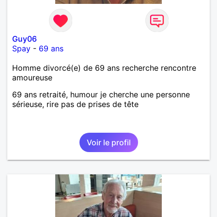
Guy06
Spay
-
69 ans
Homme divorcé(e) de 69 ans recherche rencontre
amoureuse
69 ans retraité, humour je cherche une personne
sérieuse, rire pas de prises de tête
Voir le profil