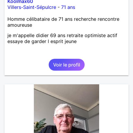
Koolmax60
Villers-Saint-Sépulcre
-
71 ans
Homme célibataire de 71 ans recherche rencontre
amoureuse
je m'appelle didier 69 ans retraite optimiste actif
essaye de garder l esprit jeune
Voir le profil