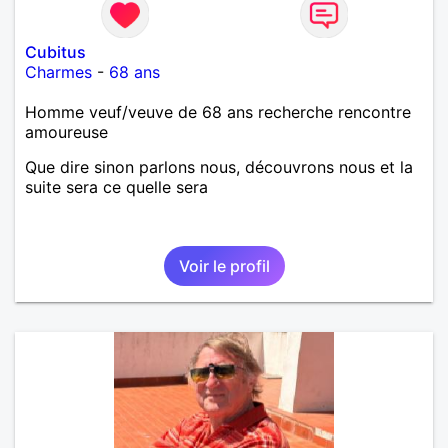
Cubitus
Charmes
-
68 ans
Homme veuf/veuve de 68 ans recherche rencontre
amoureuse
Que dire sinon parlons nous, découvrons nous et la
suite sera ce quelle sera
Voir le profil