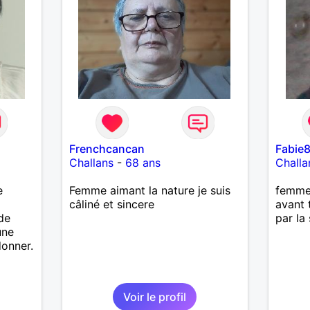
Frenchcancan
Fabie
Challans
-
68 ans
Challa
e
Femme aimant la nature je suis
femme
câliné et sincere
avant 
 de
par la 
une
donner.
Voir le profil