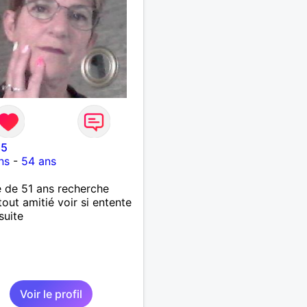
85
ns
-
54 ans
 de 51 ans recherche
tout amitié voir si entente
suite
Voir le profil