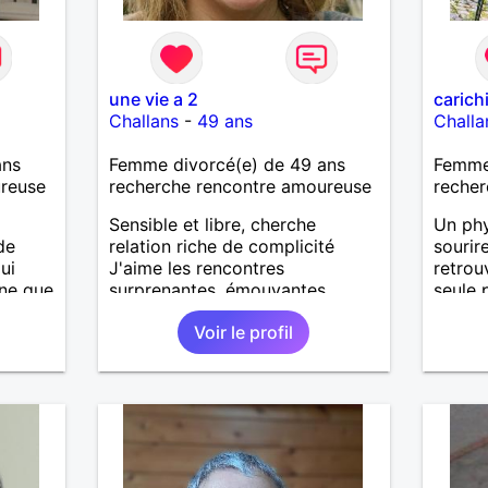
une vie a 2
carich
Challans
-
49 ans
Challa
ans
Femme divorcé(e) de 49 ans
Femme
ureuse
recherche rencontre amoureuse
recher
Sensible et libre, cherche
Un phy
de
relation riche de complicité
sourire
ui
J'aime les rencontres
retrou
gne que
surprenantes, émouvantes,
seule 
bouleversantes!
Voir le profil