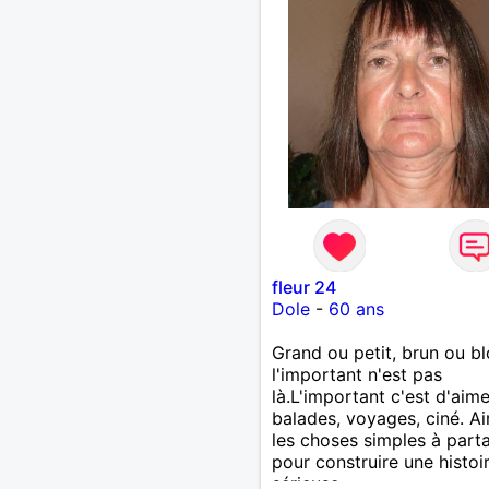
fleur 24
Dole
-
60 ans
Grand ou petit, brun ou b
l'important n'est pas
là.L'important c'est d'aime
balades, voyages, ciné. A
les choses simples à part
pour construire une histoi
sérieuse.