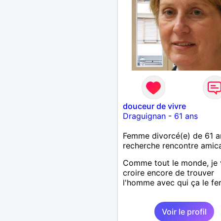
douceur de vivre
Draguignan
-
61 ans
Femme divorcé(e) de 61 a
recherche rencontre amic
Comme tout le monde, je 
croire encore de trouver
l'homme avec qui ça le fera
Voir le profil