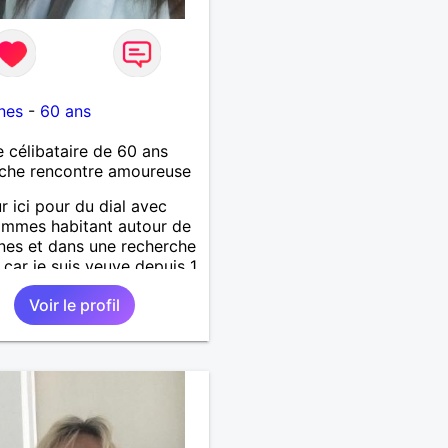
nes
-
60 ans
célibataire de 60 ans
che rencontre amoureuse
r ici pour du dial avec
mmes habitant autour de
es et dans une recherche
 car je suis veuve depuis 1
 ne répondrai pas aux
Voir le profil
, bonne chance à tous.