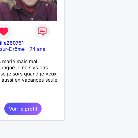
fille260751
-sur-Drôme
-
74 ans
s marié mais mal
agné je ne suis pas
se je sors quand je veux
t aussi en vacances seule
Voir le profil