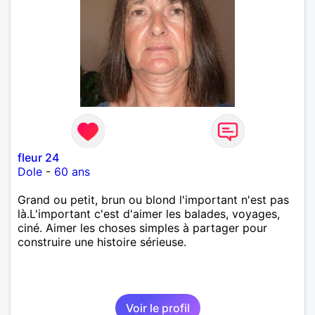
fleur 24
Dole
-
60 ans
Grand ou petit, brun ou blond l'important n'est pas
là.L'important c'est d'aimer les balades, voyages,
ciné. Aimer les choses simples à partager pour
construire une histoire sérieuse.
Voir le profil