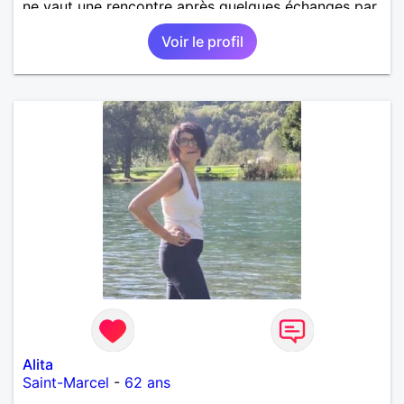
ne vaut une rencontre après quelques échanges par
messages pour savoir si il y a un feeling entre les
Voir le profil
deux et le désir de se revoir. Au plaisir de se
découvrir...
Alita
Saint-Marcel
-
62 ans