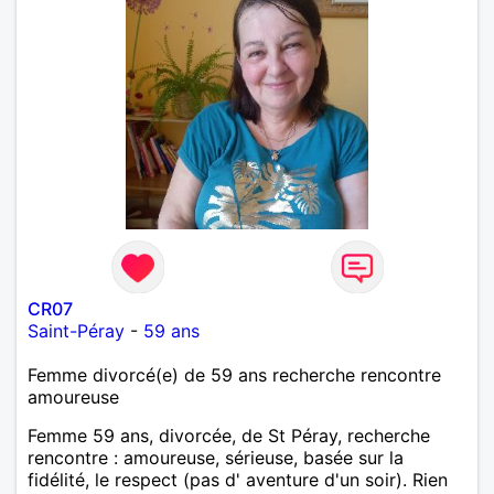
CR07
Saint-Péray
-
59 ans
Femme divorcé(e) de 59 ans recherche rencontre
amoureuse
Femme 59 ans, divorcée, de St Péray, recherche
rencontre : amoureuse, sérieuse, basée sur la
fidélité, le respect (pas d' aventure d'un soir). Rien