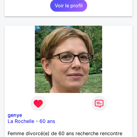
Voir le profil
genye
La Rochelle
-
60 ans
Femme divorcé(e) de 60 ans recherche rencontre