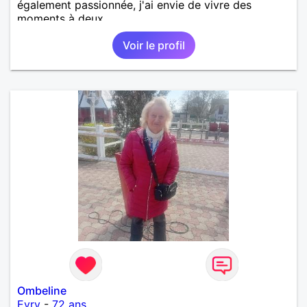
également passionnée, j'ai envie de vivre des
moments à deux.
Voir le profil
Ombeline
Evry
-
72 ans