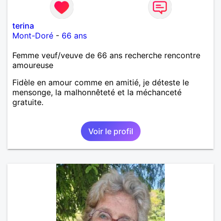
terina
Mont-Doré
-
66 ans
Femme veuf/veuve de 66 ans recherche rencontre
amoureuse
Fidèle en amour comme en amitié, je déteste le
mensonge, la malhonnêteté et la méchanceté
gratuite.
Voir le profil