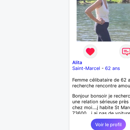
Alita
Saint-Marcel
-
62 ans
Femme célibataire de 62 
recherche rencontre amo
Bonjour bonsoir je recher
une relation sérieuse près
chez moi....j habite St Mar
73600....j ai pas de voitur
50km ... quelqu'un qui aur
Voir le profil
entre 55 et 64 ans...sans 