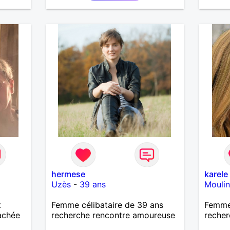
es et
nouveaux trucs techniques et
sur la vie des êtres vivants. J
eurs
aime danser, faire la fête. Je ne
 à ma
bois pratiquement pas d alcool,
vous
je fume rarement, je ris souvent.
Je cherche un vrai amoureux
pour continuer à profiter de la
vie mais à deux. Je peux tout
faire toute seule, mais j en ai
marre je veux partagé et rigoler
hermese
karele
Uzès
-
39 ans
Moulin
t
Femme célibataire de 39 ans
Femme 
tachée
recherche rencontre amoureuse
recher