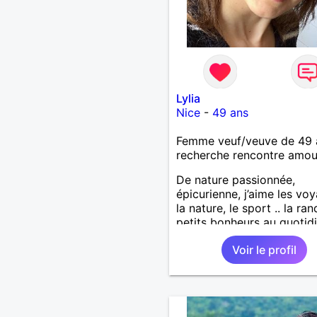
Lylia
Nice
-
49 ans
Femme veuf/veuve de 49 
recherche rencontre amo
De nature passionnée,
épicurienne, j’aime les vo
la nature, le sport .. la ran
petits bonheurs au quotidi
surtout … le chocolat 🙂 J
Voir le profil
recherche un homme avec
belles valeurs, respectueu
bienveillant. Une jolie ren
un feeling, une connexion,
vivre une belle histoire d