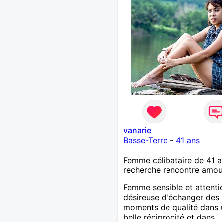
et profiter de ce que la vi
nous offrir de plus beau e
retour. Je tiens à préciser,
cherche un homme sans en
qui ne boit pas et ne fume
vanarie
Basse-Terre
-
41 ans
Femme célibataire de 41 a
recherche rencontre amo
Femme sensible et attent
désireuse d'échanger des
moments de qualité dans 
belle réciprocité et dans