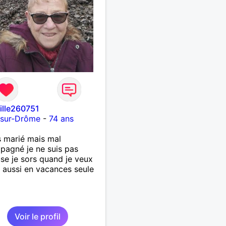
fille260751
-sur-Drôme
-
74 ans
s marié mais mal
agné je ne suis pas
se je sors quand je veux
t aussi en vacances seule
Voir le profil