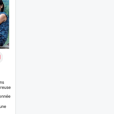
e peut
n
 que je
fants,
 pas.
ns
ureuse
ionnée
une