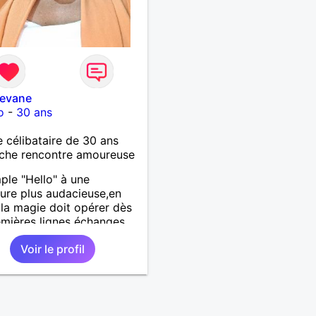
levane
o
-
30 ans
célibataire de 30 ans
che rencontre amoureuse
ple "Hello" à une
ure plus audacieuse,en
la magie doit opérer dès
emières lignes échanges
Voir le profil