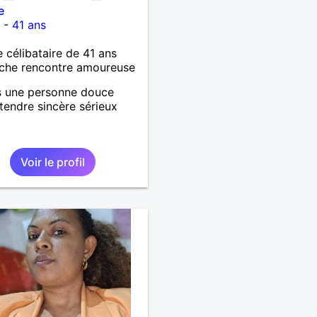
e
n
-
41 ans
célibataire de 41 ans
che rencontre amoureuse
s une personne douce
 tendre sincère sérieux
Voir le profil