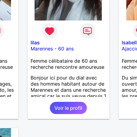
lilas
Isabel
Marennes
-
60 ans
Ajacci
ans
Femme célibataire de 60 ans
Femme 
ureuse
recherche rencontre amoureuse
recher
Bonjour ici pour du dial avec
Du sim
yages,
des hommes habitant autour de
ouvert
do, les
Marennes et dans une recherche
amour,
en et
amical car je suis veuve depuis 1
les pr
e
an. Je ne répondrai pas aux
Voir le profil
 des
autres, bonne chance à tous.
x,
contre,
 pour
’amour