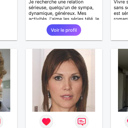
Je recherche une relation
Vivre 
sérieuse, quelqu'un de sympa,
sans s
dynamique, généreux. Mes
est sé
activités, j'aime les séries télé, le
romant
cinéma, lire, voyager, se
pouvez
Voir le profil
promener, visiter les musées et
plus.