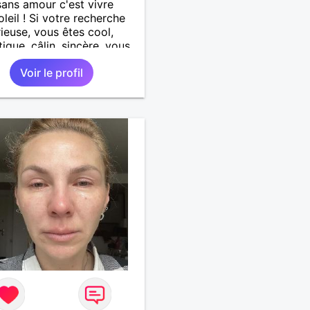
sans amour c'est vivre
oleil ! Si votre recherche
rieuse, vous êtes cool,
ique, câlin, sincère, vous
 me contacter !
Voir le profil