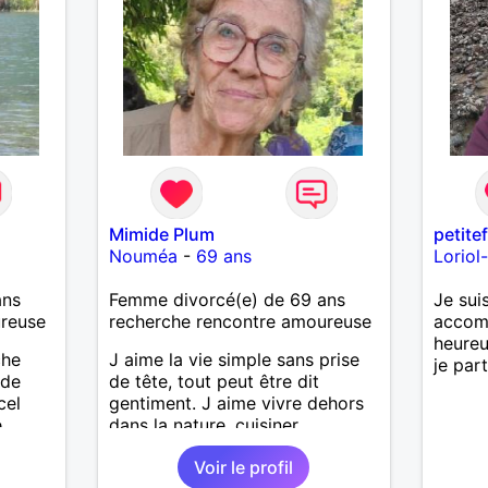
Mimide Plum
petite
Nouméa
-
69 ans
Loriol
ans
Femme divorcé(e) de 69 ans
Je sui
ureuse
recherche rencontre amoureuse
accomp
heureu
che
J aime la vie simple sans prise
je par
 de
de tête, tout peut être dit
cel
gentiment. J aime vivre dehors
e
dans la nature, cuisiner,
ait
randonner, camper, voyager,
Voir le profil
enfants
découvrir, comprendre des