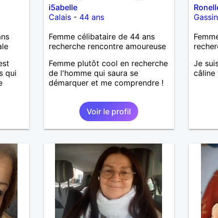
i5abelle
Ronell
Calais
-
44 ans
Gassi
ans
Femme célibataire de 44 ans
Femme 
ale
recherche rencontre amoureuse
recher
est
Femme plutôt cool en recherche
Je sui
s qui
de l'homme qui saura se
câline
e
démarquer et me comprendre !
Voir le profil