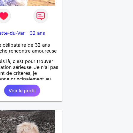
ette-du-Var
-
32 ans
célibataire de 32 ans
che rencontre amoureuse
uis là, c'est pour trouver
lation sérieuse. Je n'ai pas
nt de critères, je
onne principalement au
. J'ai pas mal les
Voir le profil
nées, la musique et les
es.