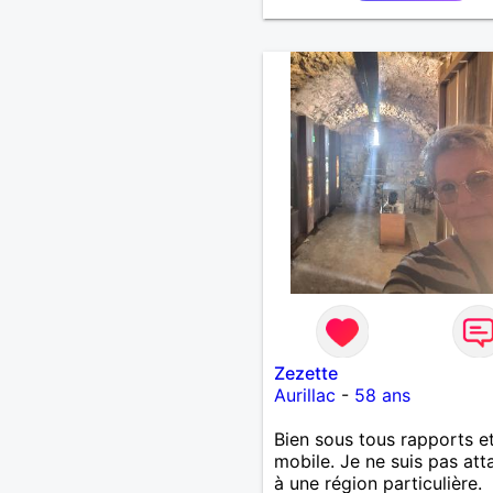
de préférence même adult
qui n aurait garder aucun
contact avec une où plusi
ex...si vous correspondez
recherche ecrivez moi je 
répondrai...
Zezette
Aurillac
-
58 ans
Bien sous tous rapports e
mobile. Je ne suis pas at
à une région particulière.