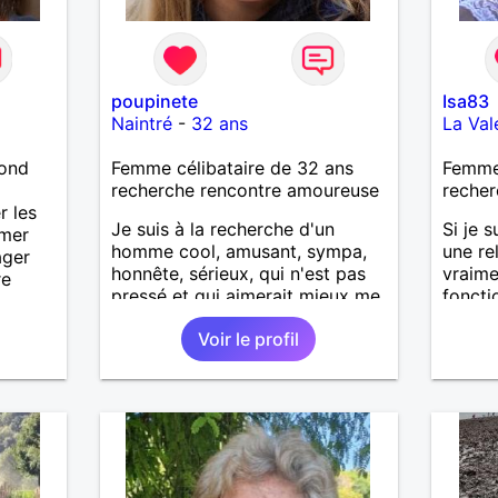
poupinete
Isa83
Naintré
-
32 ans
La Val
lond
Femme célibataire de 32 ans
Femme 
recherche rencontre amoureuse
recher
r les
Je suis à la recherche d'un
Si je s
imer
homme cool, amusant, sympa,
une re
ager
honnête, sérieux, qui n'est pas
vraime
re
pressé et qui aimerait mieux me
foncti
connaitre. J'aime les personnes
feeling
Voir le profil
qui sont simples, affectueuses
randon
avec un grand coeur.
voyag